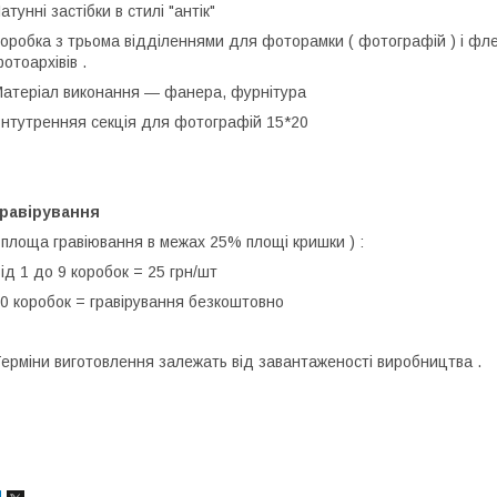
атунні застібки в стилі "антік"
оробка з трьома відділеннями для фоторамки ( фотографій ) і флеш
отоархівів .
атеріал виконання ― фанера, фурнітура
нтутренняя секція для фотографій 15*20
Гравірування
 площа гравіювання в межах 25% площі кришки ) :
ід 1 до 9 коробок = 25 грн/шт
0 коробок = гравірування безкоштовно
ерміни виготовлення залежать від завантаженості виробництва .