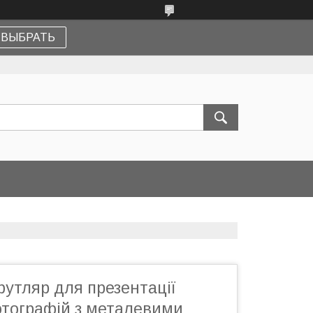
ВЫБРАТЬ
утляр для презентації
отографій з металевими