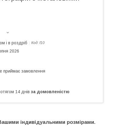
ом і в роздріб
Код:
f10
рпня 2026
не приймає замовлення
ротягом 14 днів
за домовленістю
 Вашими індивідуальними розмірами.