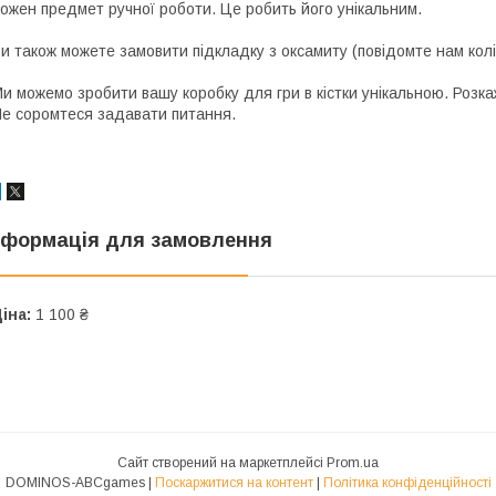
ожен предмет ручної роботи. Це робить його унікальним.
и також можете замовити підкладку з оксамиту (повідомте нам колір
и можемо зробити вашу коробку для гри в кістки унікальною. Розкажі
е соромтеся задавати питання.
нформація для замовлення
іна:
1 100 ₴
Сайт створений на маркетплейсі
Prom.ua
DOMINOS-ABCgames |
Поскаржитися на контент
|
Політика конфіденційності