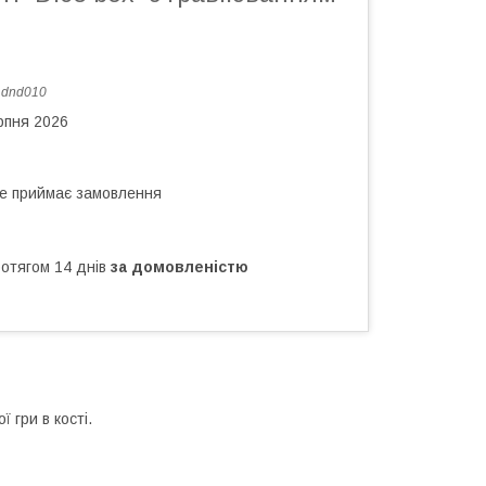
:
dnd010
рпня 2026
не приймає замовлення
ротягом 14 днів
за домовленістю
 гри в кості.