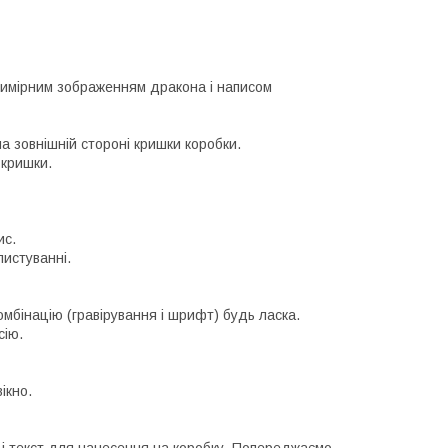
ивимірним зображенням дракона і написом
а зовнішній стороні кришки коробки.
 кришки.
ис.
листуванні.
омбінацію (гравірування і шрифт) будь ласка.
сію.
ікно.