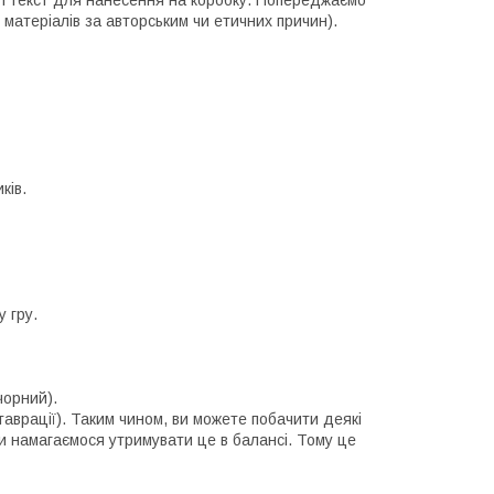
и і текст для нанесення на коробку. Попереджаємо
матеріалів за авторським чи етичних причин).
ків.
 гру.
чорний).
ставрації). Таким чином, ви можете побачити деякі
 Ми намагаємося утримувати це в балансі. Тому це