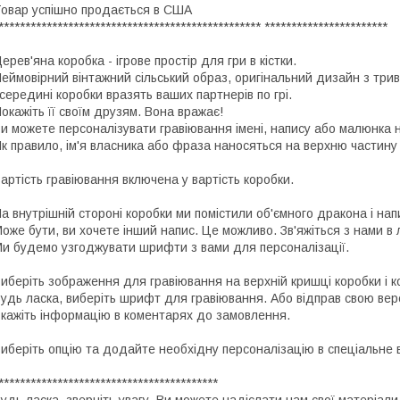
овар успішно продається в США
************************************************* ***********************
ерев'яна коробка - ігрове простір для гри в кістки.
еймовірний вінтажний сільський образ, оригінальний дизайн з тр
середині коробки вразять ваших партнерів по грі.
окажіть її своїм друзям. Вона вражає!
и можете персоналізувати гравіювання імені, напису або малюнка н
к правило, ім'я власника або фраза наносяться на верхню частину
артість гравіювання включена у вартість коробки.
а внутрішній стороні коробки ми помістили об'ємного дракона і нап
оже бути, ви хочете інший напис. Це можливо. Зв'яжіться з нами в 
и будемо узгоджувати шрифти з вами для персоналізації.
иберіть зображення для гравіювання на верхній кришці коробки і к
удь ласка, виберіть шрифт для гравіювання. Або відправ свою вер
кажіть інформацію в коментарях до замовлення.
иберіть опцію та додайте необхідну персоналізацію в спеціальне в
*****************************************