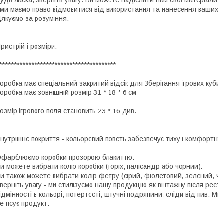
удь ласка, зверніть увагу. Ви можете надіслати нам свої матеріал
 ми маємо право відмовитися від використання та нанесення ваших 
якуємо за розуміння.
ристрій і розміри.
****************************************
оробка має спеціальний закритий відсік для Зберігання ігрових куби
оробка має зовнішній розмір 31 * 18 * 6 см
озмір ігрового поля становить 23 * 16 див.
нутрішнє покриття - кольоровий повсть забезпечує тиху і комфортну
фарблюємо коробки прозорою блакиттю.
и можете вибрати колір коробки (горіх, палісандр або чорний).
и також можете вибрати колір фетру (сірий, фіолетовий, зелений, 
верніть увагу - ми стилізуємо нашу продукцію як вінтажну після ре
ідмінності в кольорі, потертості, штучні подряпини, сліди від пив.
е псує продукт.