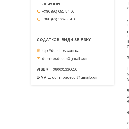
Т
*
+380 (50) 051-54-06
+380 (63) 133-60-10
Д
Н
у
П
В
Я
http://dominos.com.ua
В
dominosdecor@gmail.com
Н
VIBER
+380631336010
М
E-MAIL
dominosdecor@gmail.com
М
В
Б
В
В
*