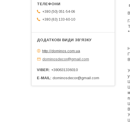
в
+380 (50) 051-54-06
В
+380 (63) 133-60-10
Г
Т
*
Н
http://dominos.com.ua
П
dominosdecor@gmail.com
В
VIBER
+380631336010
У
у
E-MAIL
dominosdecor@gmail.com
Ц
Ц
м
п
Ц
В
У
Ц