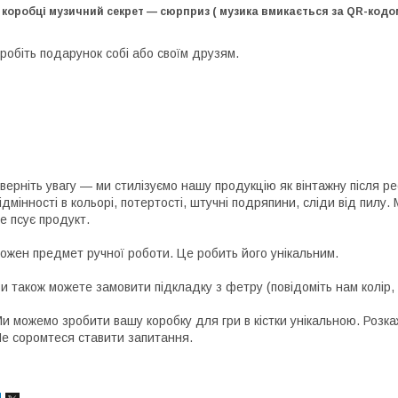
 коробці музичний секрет — сюрприз ( музика вмикається за QR-кодо
робіть подарунок собі або своїм друзям.
верніть увагу — ми стилізуємо нашу продукцію як вінтажну після ре
ідмінності в кольорі, потертості, штучні подряпини, сліди від пилу
е псує продукт.
ожен предмет ручної роботи. Це робить його унікальним.
и також можете замовити підкладку з фетру (повідоміть нам колір, 
и можемо зробити вашу коробку для гри в кістки унікальною. Розкажі
е соромтеся ставити запитання.