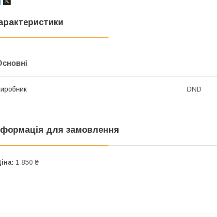
арактеристики
Основні
иробник
DND
нформація для замовлення
іна:
1 850 ₴