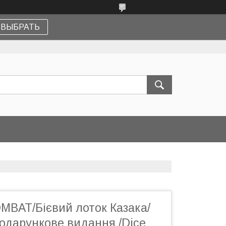
ВЫБРАТЬ
BAT/Бієвий лоток Казака/
одарункове видання /Dice