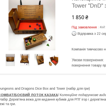
Tower "DnD" 
1 850 ₴
Під замовлення
Код
Відправка з 22 се
Компанія тимчасово 
повернення товару п
ungeons and Dragons Dice Box and Tower (набір для гри)
COMBAT/БОЄВИЙ ЛОТОК КАЗАКА
/ К
олекційне подарункове ви
абір Дерев'яна вежа для кидання кубиків для РПГ ігор і дерев'ян
ежі та гри.