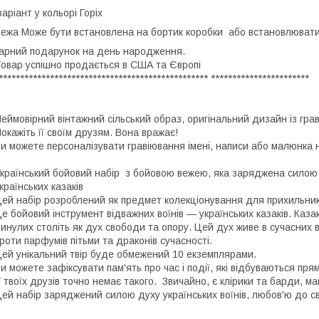
аріант у кольорі Горіх
ежа Може бути встановлена на бортик коробки або встановлювати
арний подарунок на день народження.
овар успішно продається в США та Європі
************************************************* ***********************
еймовірний вінтажний сільський образ, оригінальний дизайн із гра
окажіть її своїм друзям. Вона вражає!
и можете персоналізувати гравіювання імені, написи або малюнка н
країнський бойовий набір з бойовою вежею, яка заряджена силою у
країнських казаків
ей набір розроблений як предмет колекціонування для прихильникі
е бойовий інструмент відважних воїнів — українських казаків. Казак
инулих століть як дух свободи та опору. Цей дух живе в сучасних 
роти парфумів пітьми та драконів сучасності.
ей унікальний твір буде обмежений 10 екземплярами.
и можете зафіксувати пам'ять про час і події, які відбуваються пря
 твоїх друзів точно немає такого. Звичайно, є клірики та барди, маг
ей набір заряджений силою духу українських воїнів, любов'ю до с