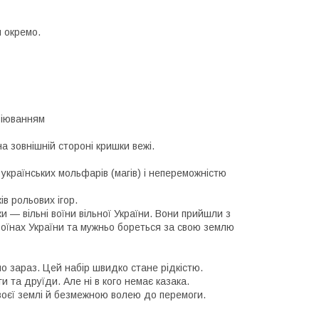
 окремо.
віюванням
а зовнішній стороні кришки вежі.
країнських мольфарів (магів) і непереможністю
в рольових ігор.
и — вільні воїни вільної України. Вони прийшли з
воїнах України та мужньо бореться за свою землю
мо зараз. Цей набір швидко стане рідкістю.
и та друїди. Але ні в кого немає казака.
воєї землі й безмежною волею до перемоги.