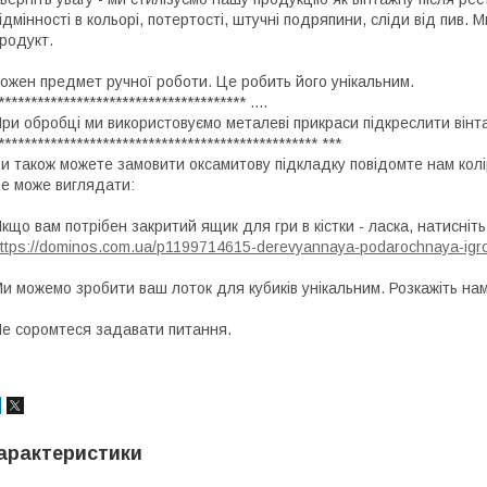
ідмінності в кольорі, потертості, штучні подряпини, сліди від пив.
родукт.
ожен предмет ручної роботи. Це робить його унікальним.
************************************** ....
ри обробці ми використовуємо металеві прикраси підкреслити вінта
************************************************* ***
и також можете замовити оксамитову підкладку повідомте нам колір,
е може виглядати:
кщо вам потрібен закритий ящик для гри в кістки - ласка, натисніт
ttps://dominos.com.ua/p1199714615-derevyannaya-podarochnaya-igro
и можемо зробити ваш лоток для кубиків унікальним. Розкажіть нам 
е соромтеся задавати питання.
арактеристики