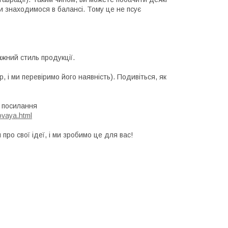
 Ми знаходимося в балансі. Тому це не псує
жний стиль продукції.
 і ми перевіримо його наявність). Подивіться, як
ь посилання
vaya.html
про свої ідеї, і ми зробимо це для вас!