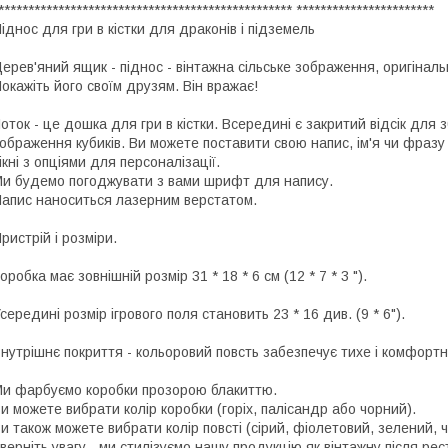
************************************************* ***********************
іднос для гри в кістки для драконів і підземель
ерев'яний ящик - піднос - вінтажна сільське зображення, оригінал
окажіть його своїм друзям. Він вражає!
оток - це дошка для гри в кістки. Всередині є закритий відсік для з
ображення кубиків. Ви можете поставити свою напис, ім'я чи фраз
ікні з опціями для персоналізації.
и будемо погоджувати з вами шрифт для напису.
апис наноситься лазерним верстатом.
ристрій і розміри.
оробка має зовнішній розмір 31 * 18 * 6 см (12 * 7 * 3 ").
середині розмір ігрового поля становить 23 * 16 див. (9 * 6").
нутрішнє покриття - кольоровий повсть забезпечує тихе і комфортн
и фарбуємо коробки прозорою блакиттю.
и можете вибрати колір коробки (горіх, палісандр або чорний).
и також можете вибрати колір повсті (сірий, фіолетовий, зелений, 
верніть увагу - ми стилізуємо нашу продукцію як вінтажну після ре