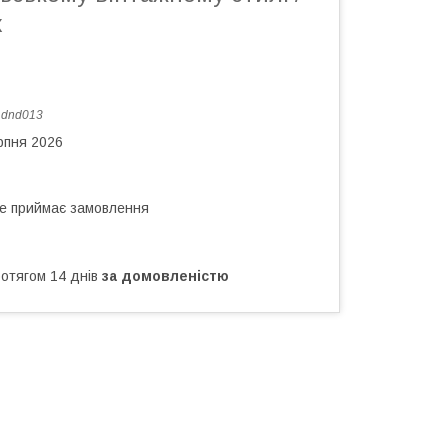
x
:
dnd013
рпня 2026
не приймає замовлення
ротягом 14 днів
за домовленістю