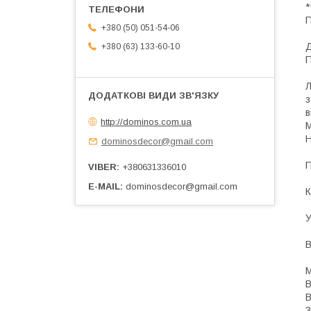
*
П
+380 (50) 051-54-06
Д
+380 (63) 133-60-10
П
Л
з
в
http://dominos.com.ua
М
Н
dominosdecor@gmail.com
П
VIBER
+380631336010
E-MAIL
dominosdecor@gmail.com
К
У
В
М
В
В
З