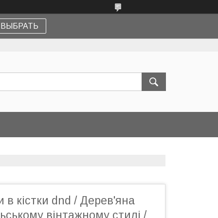
ВЫБРАТЬ
 в кістки dnd / Дерев'яна
льському вінтажному стилі /