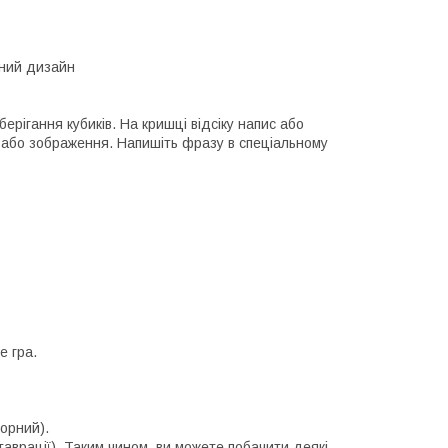
ьний дизайн
берігання кубиків. На кришці відсіку напис або
у або зображення. Напишіть фразу в спеціальному
е гра.
чорний).
ставрації). Таким чином, ви можете побачити деякі